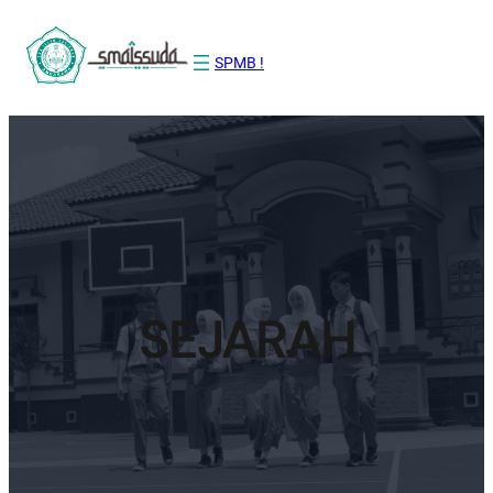
Lewati
ke
SPMB !
konten
SEJARAH