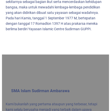
sekitarnya sebagai bagian ikut serta mencerdaskan kehidupan
bangsa, maka untuk mewadahi lembaga-lembaga pendidikan
yang akan didirikan dibuat satu yayasan sebagai wadahnya.
Pada hari Kamis, tanggal 1 September 1977 M, bertepatan
dengan tanggal 17 Romadlon 1397 H atas prakarsa mereka
berlima berdiri Yayasan Islamic Centre Sudirman GUPPI.
SMA Islam Sudirman Ambarawa
Kami bukanlah yang pertama ataupun yang terbesar, tetapi
kami selalu berusaha menjadi yang terbaik dalam upaya