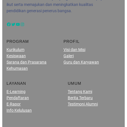
ikut serta memajukan dan meningkatkan kualitas
pendidikan generasi penerus bangsa.
Facebook
Twitter
YouTube
Instagram
PROGRAM
PROFIL
Kurikulum
Visi dan Misi
Kesiswaan
Galeri
Sarana dan Prasarana
Guru dan Karyawan
Kehumasan
LAYANAN
UMUM
E-Learning
Tentang Kami
Pendaftaran
Berita Terbaru
E-Rapor
Testimoni Alumni
Info Kelulusan