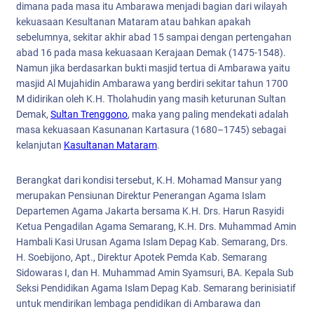
dimana pada masa itu Ambarawa menjadi bagian dari wilayah
kekuasaan Kesultanan Mataram atau bahkan apakah
sebelumnya, sekitar akhir abad 15 sampai dengan pertengahan
abad 16 pada masa kekuasaan Kerajaan Demak (1475-1548).
Namun jika berdasarkan bukti masjid tertua di Ambarawa yaitu
masjid Al Mujahidin Ambarawa yang berdiri sekitar tahun 1700
M didirikan oleh K.H. Tholahudin yang masih keturunan Sultan
Demak,
Sultan Trenggono
, maka yang paling mendekati adalah
masa kekuasaan Kasunanan Kartasura (1680–1745) sebagai
kelanjutan
Kasultanan Mataram
.
Berangkat dari kondisi tersebut, K.H. Mohamad Mansur yang
merupakan Pensiunan Direktur Penerangan Agama Islam
Departemen Agama Jakarta bersama K.H. Drs. Harun Rasyidi
Ketua Pengadilan Agama Semarang, K.H. Drs. Muhammad Amin
Hambali Kasi Urusan Agama Islam Depag Kab. Semarang, Drs.
H. Soebijono, Apt., Direktur Apotek Pemda Kab. Semarang
Sidowaras I, dan H. Muhammad Amin Syamsuri, BA. Kepala Sub
Seksi Pendidikan Agama Islam Depag Kab. Semarang berinisiatif
untuk mendirikan lembaga pendidikan di Ambarawa dan