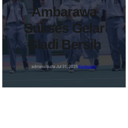
Ambarawa
Sukses Gelar
Gladi Bersih
adminissuda
·
Jul 31, 2025
·
Kurikulum