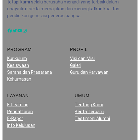
tetapi kami selalu berusaha menjadi yang terbaik dalam
upaya ikut serta memajukan dan meningkatkan kualitas
pendidikan generasi penerus bangsa.
Facebook
Twitter
YouTube
Instagram
PROGRAM
PROFIL
Kurikulum
Visi dan Misi
Kesiswaan
Galeri
Sarana dan Prasarana
Guru dan Karyawan
Kehumasan
LAYANAN
UMUM
E-Learning
Tentang Kami
Pendaftaran
Berita Terbaru
E-Rapor
Testimoni Alumni
Info Kelulusan