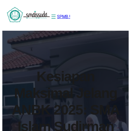
SPMB !
Kesiapan
Maksimal Jelang
ANBK 2025: SMA
Islam Sudirman