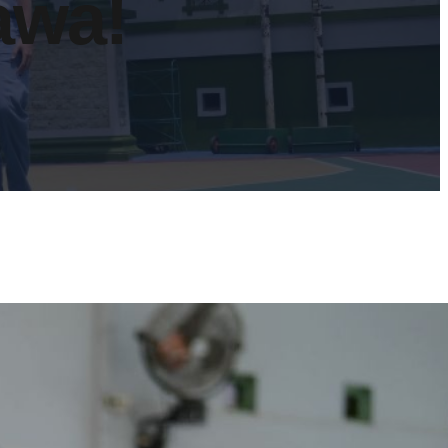
awa!
Program
Kelas
Unggulan
SMA Islam
Sudirman