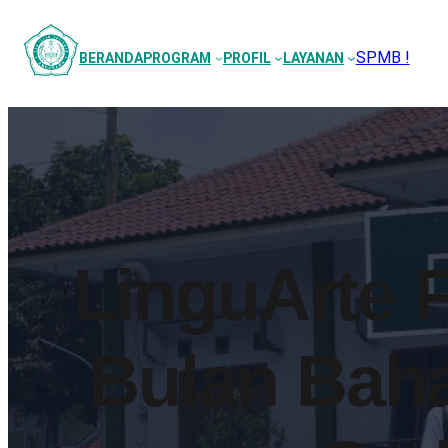
SPMB !
BERANDA
PROGRAM
PROFIL
LAYANAN
LinguArte 
Bulan Bah