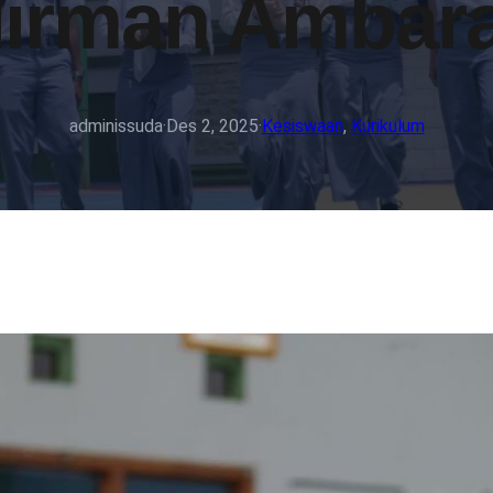
irman Ambar
adminissuda
·
Des 2, 2025
·
Kesiswaan
, 
Kurikulum