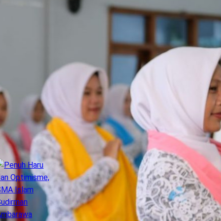
Ambarawa
erita terbaru SMA Islam Sudirman Ambarawa
PENGUMUMAN RESMI: Hasil Seleksi
Penerimaan Murid Baru (SPMB)
Gelombang 1 & 2 SMA Islam Sudirman
Ambarawa Tahun Ajaran 2026/2027
HASIL SELEKSI PENERIMAAN MURID
BARU (SPMB) GELOMBANG 1
Penuh Haru dan Optimisme, SMA Islam
Sudirman Ambarawa Gelar Lepas