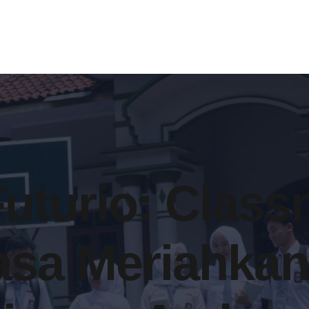
Futurio: Class
asa Meriahkan