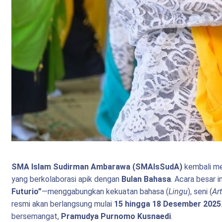
SMA Islam Sudirman Ambarawa (SMAIsSudA)
kembali me
yang berkolaborasi apik dengan
Bulan Bahasa
. Acara besar 
Futurio”
—menggabungkan kekuatan bahasa (
Lingu
), seni (
Ar
resmi akan berlangsung mulai
15 hingga 18 Desember 2025
bersemangat,
Pramudya Purnomo Kusnaedi
.