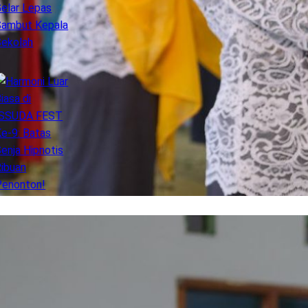
Sambut Kepala Sekolah
Harmoni Luar Biasa di ISSUDA FEST
Ke-9: Batas Senja Hipnotis Ribuan
Penonton!