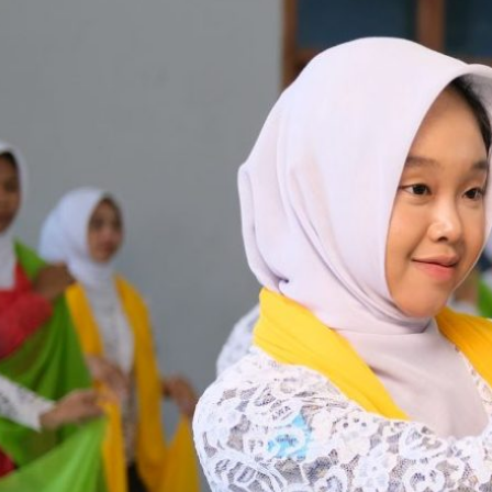
LinguArte Futurio: Classmeeting dan
Bulan Bahasa Meriahkan SMA Islam
Sudirman Ambarawa!