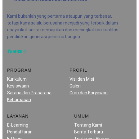
Kami bukanlah yang pertama ataupun yang terbesar,
tetapi kami selalu berusaha menjadi yang terbaik dalam
upaya ikut serta memajukan dan meningkatkan kualitas
pendidikan generasi penerus bangsa.
Facebook
Twitter
YouTube
Instagram
PROGRAM
PROFIL
Kurikulum
Visi dan Misi
Kesiswaan
Galeri
Sarana dan Prasarana
Guru dan Karyawan
Kehumasan
LAYANAN
UMUM
E-Learning
Tentang Kami
Pendaftaran
Berita Terbaru
E-Rapor
Testimoni Alumni