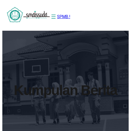
Lewati
ke
SPMB !
konten
Kumpulan Berita