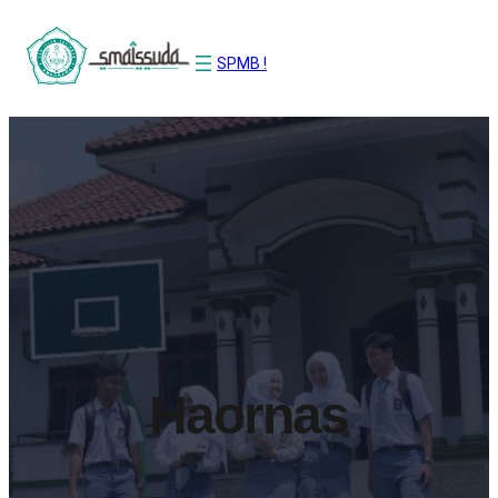
SPMB !
Haornas