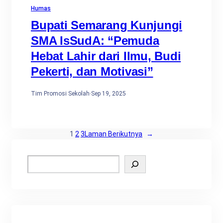
Humas
Bupati Semarang Kunjungi
SMA IsSudA: “Pemuda
Hebat Lahir dari Ilmu, Budi
Pekerti, dan Motivasi”
Tim Promosi Sekolah
·
Sep 19, 2025
1
2
3
Laman Berikutnya
→
S
e
a
r
c
h