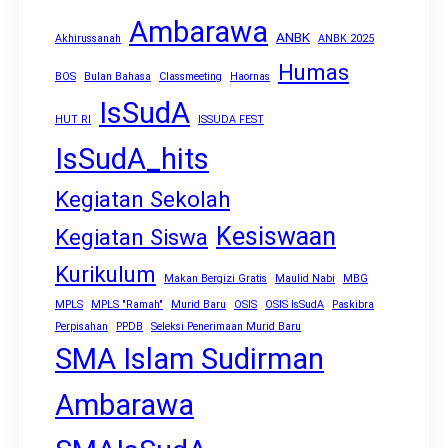
Ambarawa
ANBK
Akhirussanah
ANBK 2025
Humas
BOS
Bulan Bahasa
Classmeeting
Haornas
IsSudA
HUT RI
ISSUDA FEST
IsSudA_hits
Kegiatan Sekolah
Kesiswaan
Kegiatan Siswa
Kurikulum
Makan Bergizi Gratis
Maulid Nabi
MBG
MPLS
MPLS "Ramah"
Murid Baru
OSIS
OSIS IsSudA
Paskibra
Perpisahan
PPDB
Seleksi Penerimaan Murid Baru
SMA Islam Sudirman
Ambarawa