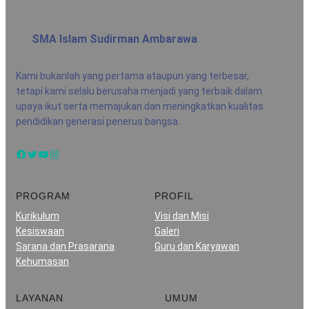
SMA Islam Sudirman Ambarawa
Kami bukanlah yang pertama ataupun yang terbesar,
tetapi kami selalu berusaha menjadi yang terbaik dalam
upaya ikut serta memajukan dan meningkatkan kualitas
pendidikan generasi penerus bangsa.
Facebook
Twitter
YouTube
Instagram
PROGRAM
PROFIL
Kurikulum
Visi dan Misi
Kesiswaan
Galeri
Sarana dan Prasarana
Guru dan Karyawan
Kehumasan
LAYANAN
UMUM