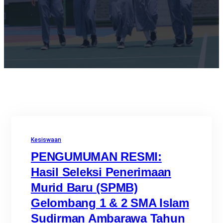
Kesiswaan
PENGUMUMAN RESMI:
Hasil Seleksi Penerimaan
Murid Baru (SPMB)
Gelombang 1 & 2 SMA Islam
Sudirman Ambarawa Tahun