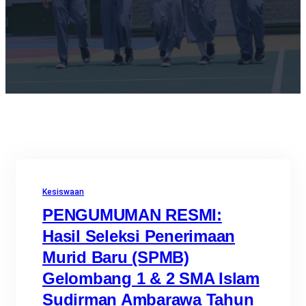
Kesiswaan
PENGUMUMAN RESMI:
Hasil Seleksi Penerimaan
Murid Baru (SPMB)
Gelombang 1 & 2 SMA Islam
Sudirman Ambarawa Tahun