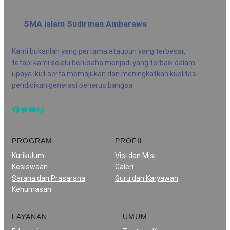
SMA Islam Sudirman Ambarawa
Kami bukanlah yang pertama ataupun yang terbesar,
tetapi kami selalu berusaha menjadi yang terbaik dalam
upaya ikut serta memajukan dan meningkatkan kualitas
pendidikan generasi penerus bangsa.
Facebook
Twitter
YouTube
Instagram
PROGRAM
PROFIL
Kurikulum
Visi dan Misi
Kesiswaan
Galeri
Sarana dan Prasarana
Guru dan Karyawan
Kehumasan
LAYANAN
UMUM