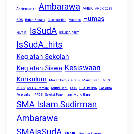
Ambarawa
ANBK
Akhirussanah
ANBK 2025
Humas
BOS
Bulan Bahasa
Classmeeting
Haornas
IsSudA
HUT RI
ISSUDA FEST
IsSudA_hits
Kegiatan Sekolah
Kesiswaan
Kegiatan Siswa
Kurikulum
Makan Bergizi Gratis
Maulid Nabi
MBG
MPLS
MPLS "Ramah"
Murid Baru
OSIS
OSIS IsSudA
Paskibra
Perpisahan
PPDB
Seleksi Penerimaan Murid Baru
SMA Islam Sudirman
Ambarawa
SMAIsSudA
SPMB
Ulangan Semester