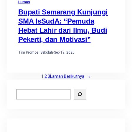
Humas
Bupati Semarang Kunjungi
SMA IsSudA: “Pemuda
Hebat Lahir dari Ilmu, Budi
Pekerti, dan Motivasi”
Tim Promosi Sekolah
·
Sep 19, 2025
1
2
3
Laman Berikutnya
→
S
e
a
r
c
h