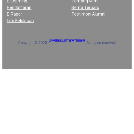
E-Learning
Tentang Kami
Pendaftaran
Berita Terbaru
E-Rapor
Testimoni Alumni
Info Kelulusan
SMA Islam Sudirman Ambarawa
Copyright © 2025 ·
· All rights reserved