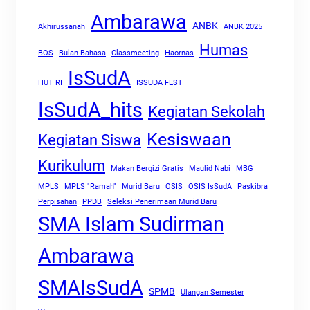
Ambarawa
ANBK
Akhirussanah
ANBK 2025
Humas
BOS
Bulan Bahasa
Classmeeting
Haornas
IsSudA
HUT RI
ISSUDA FEST
IsSudA_hits
Kegiatan Sekolah
Kesiswaan
Kegiatan Siswa
Kurikulum
Makan Bergizi Gratis
Maulid Nabi
MBG
MPLS
MPLS "Ramah"
Murid Baru
OSIS
OSIS IsSudA
Paskibra
Perpisahan
PPDB
Seleksi Penerimaan Murid Baru
SMA Islam Sudirman
Ambarawa
SMAIsSudA
SPMB
Ulangan Semester