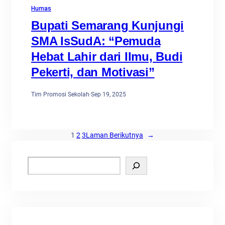
Humas
Bupati Semarang Kunjungi
SMA IsSudA: “Pemuda
Hebat Lahir dari Ilmu, Budi
Pekerti, dan Motivasi”
Tim Promosi Sekolah
·
Sep 19, 2025
1
2
3
Laman Berikutnya
→
S
e
a
r
c
h