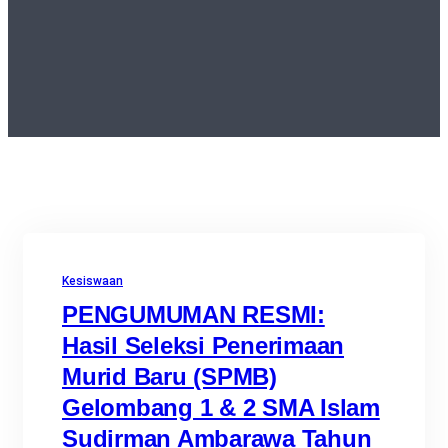
Kesiswaan
PENGUMUMAN RESMI:
Hasil Seleksi Penerimaan
Murid Baru (SPMB)
Gelombang 1 & 2 SMA Islam
Sudirman Ambarawa Tahun