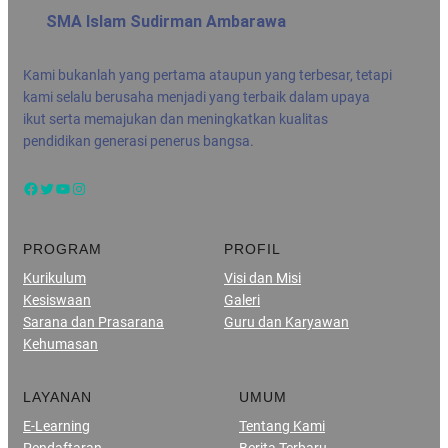
SMA Islam Sudirman Ambarawa
Kami bukanlah yang pertama ataupun yang terbesar, tetapi
kami selalu berusaha menjadi yang terbaik dalam upaya
ikut serta memajukan dan meningkatkan kualitas
pendidikan generasi penerus bangsa.
Facebook
Twitter
YouTube
Instagram
PROGRAM
PROFIL
Kurikulum
Visi dan Misi
Kesiswaan
Galeri
Sarana dan Prasarana
Guru dan Karyawan
Kehumasan
LAYANAN
UMUM
E-Learning
Tentang Kami