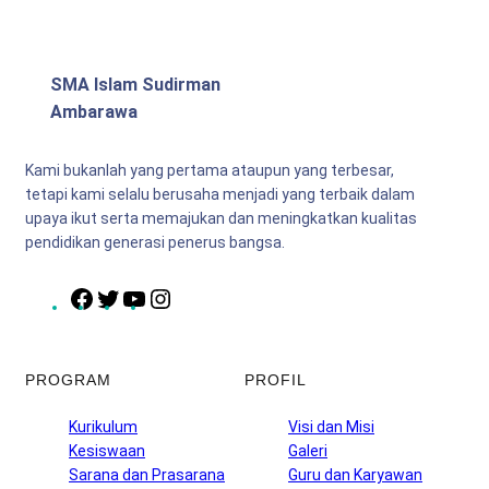
SMA Islam Sudirman
Ambarawa
Kami bukanlah yang pertama ataupun yang terbesar,
tetapi kami selalu berusaha menjadi yang terbaik dalam
upaya ikut serta memajukan dan meningkatkan kualitas
pendidikan generasi penerus bangsa.
F
T
Y
I
a
w
o
n
c
i
u
s
e
t
T
t
PROGRAM
PROFIL
b
t
u
a
o
e
b
g
Kurikulum
Visi dan Misi
o
r
e
r
Kesiswaan
Galeri
k
a
Sarana dan Prasarana
Guru dan Karyawan