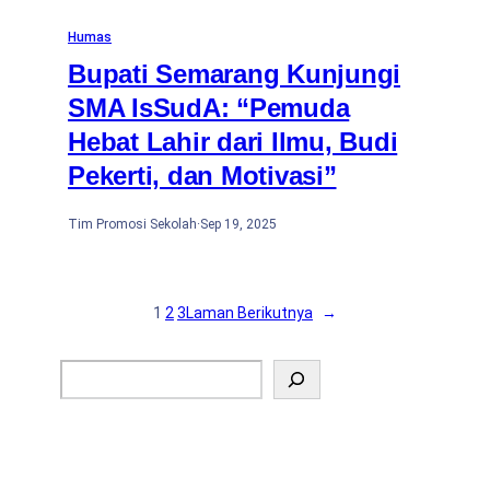
Humas
Bupati Semarang Kunjungi
SMA IsSudA: “Pemuda
Hebat Lahir dari Ilmu, Budi
Pekerti, dan Motivasi”
Tim Promosi Sekolah
·
Sep 19, 2025
1
2
3
Laman Berikutnya
→
S
e
a
r
c