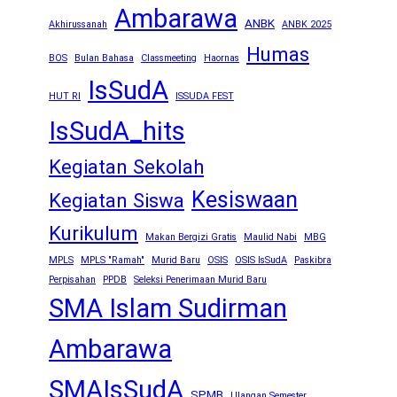
Ambarawa
ANBK
Akhirussanah
ANBK 2025
Humas
BOS
Bulan Bahasa
Classmeeting
Haornas
IsSudA
HUT RI
ISSUDA FEST
IsSudA_hits
Kegiatan Sekolah
Kesiswaan
Kegiatan Siswa
Kurikulum
Makan Bergizi Gratis
Maulid Nabi
MBG
MPLS
MPLS "Ramah"
Murid Baru
OSIS
OSIS IsSudA
Paskibra
Perpisahan
PPDB
Seleksi Penerimaan Murid Baru
SMA Islam Sudirman
Ambarawa
SMAIsSudA
SPMB
Ulangan Semester