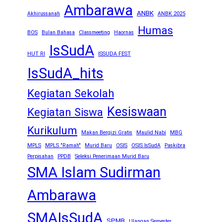
Ambarawa
ANBK
Akhirussanah
ANBK 2025
Humas
BOS
Bulan Bahasa
Classmeeting
Haornas
IsSudA
HUT RI
ISSUDA FEST
IsSudA_hits
Kegiatan Sekolah
Kesiswaan
Kegiatan Siswa
Kurikulum
Makan Bergizi Gratis
Maulid Nabi
MBG
MPLS
MPLS "Ramah"
Murid Baru
OSIS
OSIS IsSudA
Paskibra
Perpisahan
PPDB
Seleksi Penerimaan Murid Baru
SMA Islam Sudirman
Ambarawa
SMAIsSudA
SPMB
Ulangan Semester