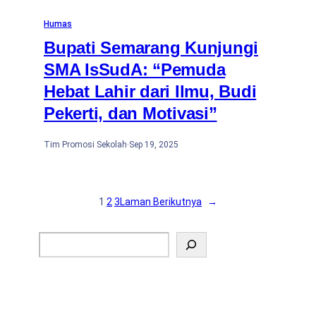
Humas
Bupati Semarang Kunjungi
SMA IsSudA: “Pemuda
Hebat Lahir dari Ilmu, Budi
Pekerti, dan Motivasi”
Tim Promosi Sekolah
·
Sep 19, 2025
1
2
3
Laman Berikutnya
→
S
e
a
r
c