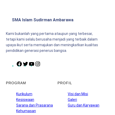
SMA Islam Sudirman Ambarawa
Kami bukanlah yang pertama ataupun yang terbesar,
tetapi kami selalu berusaha menjadi yang terbaik dalam
upaya ikut serta memajukan dan meningkatkan kualitas
pendidikan generasi penerus bangsa.
F
T
Y
I
a
w
o
n
c
i
u
s
e
t
T
t
PROGRAM
PROFIL
b
t
u
a
o
e
b
g
Kurikulum
Visi dan Misi
o
r
e
r
Kesiswaan
Galeri
k
a
Sarana dan Prasarana
Guru dan Karyawan
m
Kehumasan